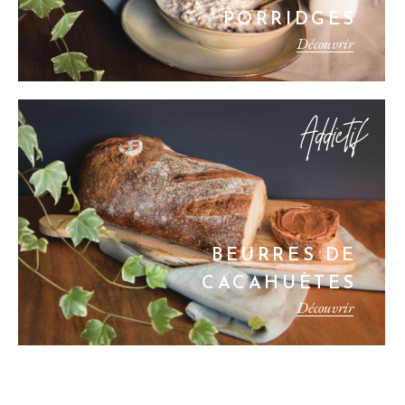
PORRIDGES
Découvrir
Addictif
BEURRES DE
CACAHUÈTES
Découvrir