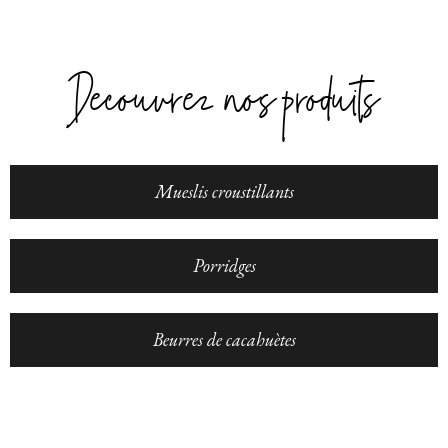
Découvrez nos produits
Mueslis croustillants
Porridges
Beurres de cacahuètes