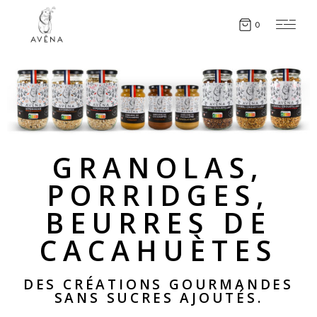
0
GRANOLAS,
PORRIDGES,
BEURRES DE
CACAHUÈTES
DES CRÉATIONS GOURMANDES
SANS SUCRES AJOUTÉS.