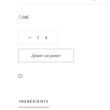
7,50
€
Porridge amandes, cranberries & chocolat blanc 
‒
+
Ajouter au panier
INGRÉDIENTS