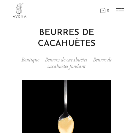
0
Boutique
Beurres de cacahuètes
Beurre de
cacahuètes fondant